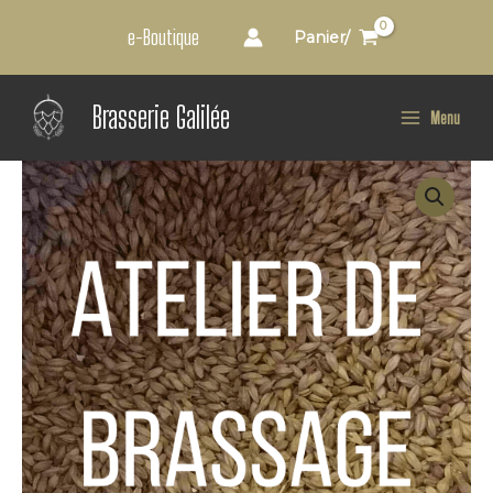
Aller
e-Boutique
Panier/
au
contenu
Main
Brasserie Galilée
Menu
Menu
quantité
de
Atelier
de
brassage