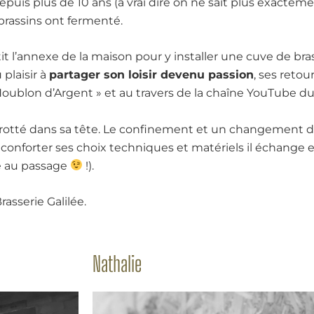
puis plus de 10 ans (à vrai dire on ne sait plus exacteme
brassins ont fermenté.
 l’annexe de la maison pour y installer une cuve de bras
plaisir à
partager son loisir devenu passion
, ses retou
u Houblon d’Argent » et au travers de la chaîne YouTube
s trotté dans sa tête. Le confinement et un changement 
 conforter ses choix techniques et matériels il échange e
e au passage
!).
rasserie Galilée.
Nathalie