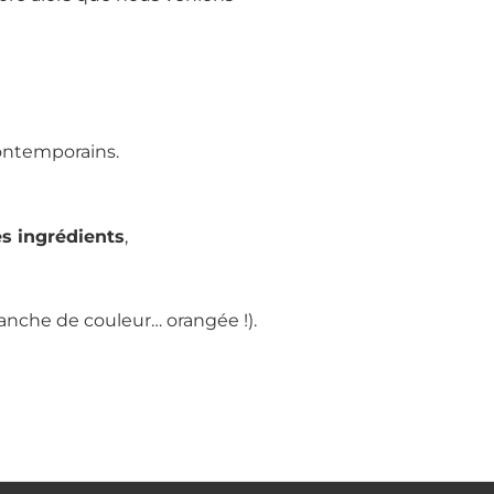
ontemporains.
es ingrédients
,
lanche de couleur… orangée !).