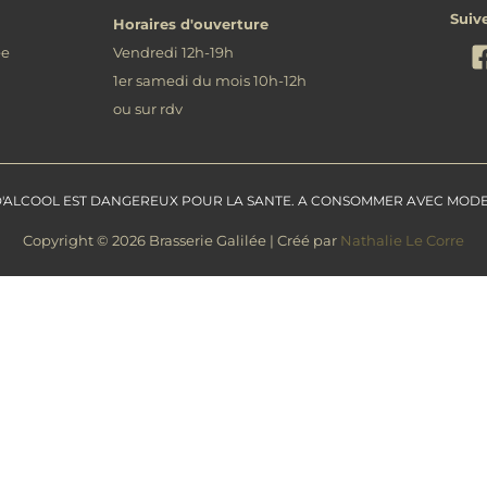
Suiv
Horaires d'ouverture
ée
Vendredi 12h-19h
1er samedi du mois 10h-12h
ou sur rdv
D'ALCOOL EST DANGEREUX POUR LA SANTE. A CONSOMMER AVEC MOD
Copyright © 2026 Brasserie Galilée | Créé par
Nathalie Le Corre