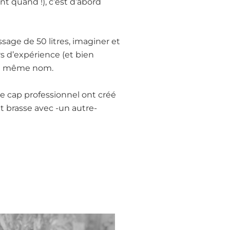
nt quand !), c’est d’abord
sage de 50 litres, imaginer et
rs d’expérience (et bien
 du même nom.
de cap professionnel ont créé
t brasse avec -un autre-