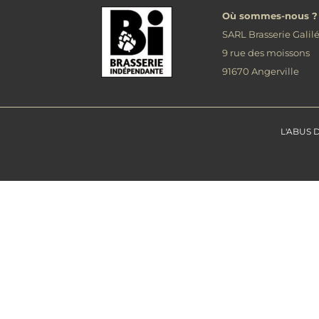
Où sommes-nous ?
SARL Brasserie Galil
9 rue des moissons
91670 Angerville
L'ABUS 